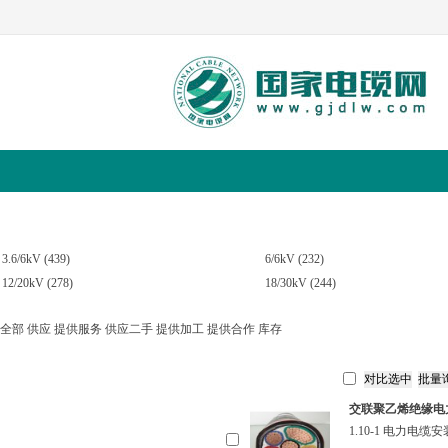
求购
公司
行情
3.6/6kV
(439)
6/6kV
(232)
12/20kV
(278)
18/30kV
(244)
全部
供应
提供服务
供应二手
提供加工
提供合作
库存
交联聚乙烯绝缘电
1.10-1 电力电缆安