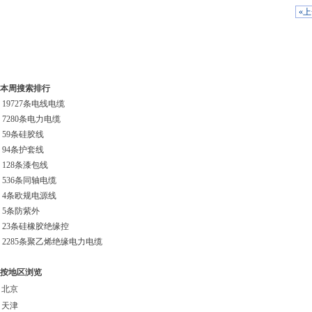
«
本周搜索排行
19727条
电线电缆
7280条
电力电缆
59条
硅胶线
94条
护套线
128条
漆包线
536条
同轴电缆
4条
欧规电源线
5条
防紫外
23条
硅橡胶绝缘控
2285条
聚乙烯绝缘电力电缆
按地区浏览
北京
天津