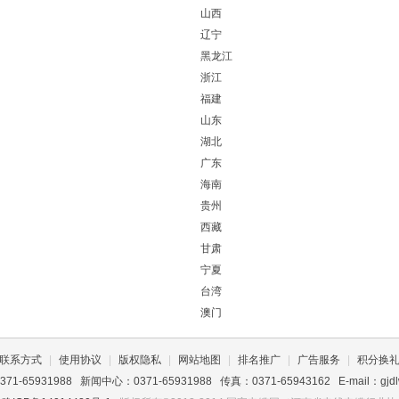
山西
辽宁
黑龙江
浙江
福建
山东
湖北
广东
海南
贵州
西藏
甘肃
宁夏
台湾
澳门
联系方式
|
使用协议
|
版权隐私
|
网站地图
|
排名推广
|
广告服务
|
积分换
1-65931988 新闻中心：0371-65931988 传真：0371-65943162 E-mail：gjdl