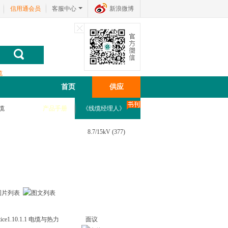
信用通会员
客服中心
新浪微博
缆
首页
供应
缆
产品手册
《线缆经理人》
8.7/15kV
(377)
e1.10.1.1 电缆与热力
面议