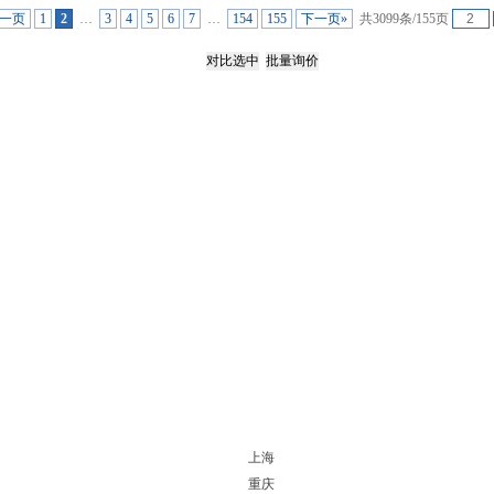
上一页
1
2
…
3
4
5
6
7
…
154
155
下一页»
共3099条/155页
上海
重庆