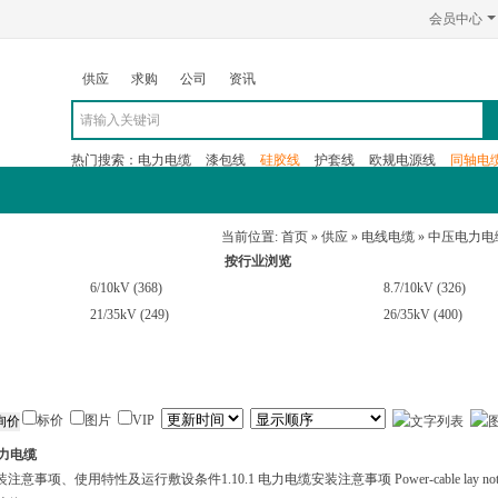
会员中心
供应
求购
公司
资讯
热门搜索：
电力电缆
漆包线
硅胶线
护套线
欧规电源线
同轴电
展会
资讯
当前位置:
首页
»
供应
»
电线电缆
»
中压电力电
按行业浏览
6/10kV
(368)
8.7/10kV
(326)
21/35kV
(249)
26/35kV
(400)
标价
图片
VIP
力电缆
装注意事项、使用特性及运行敷设条件1.10.1 电力电缆安装注意事项 Power-cable lay notic