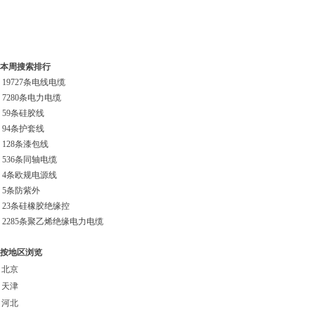
本周搜索排行
19727条
电线电缆
7280条
电力电缆
59条
硅胶线
94条
护套线
128条
漆包线
536条
同轴电缆
4条
欧规电源线
5条
防紫外
23条
硅橡胶绝缘控
2285条
聚乙烯绝缘电力电缆
按地区浏览
北京
天津
河北