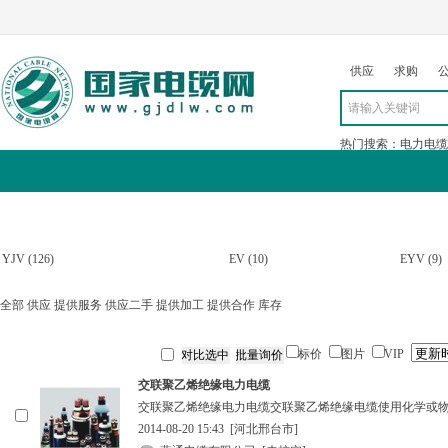
供应
求购
热门搜索：
电力电缆
求购
公司
行情
展会
资讯
YJV
(126)
EV
(10)
EYV
(9)
全部
供应
提供服务
供应二手
提供加工
提供合作
库存
标价
图片
VIP
交联聚乙烯绝缘电力电缆
交联聚乙烯绝缘电力电缆交联聚乙烯绝缘电缆使用化学或
2014-08-20 15:43
[河北邢台市]