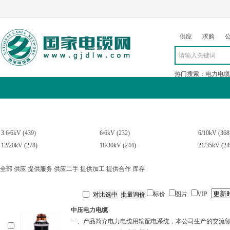
供应
求购
热门搜索：
电力电缆
求购
公司
行情
展会
资讯
3.6/6kV
(439)
6/6kV
(232)
6/10kV
(368
12/20kV
(278)
18/30kV
(244)
21/35kV
(24
全部
供应
提供服务
供应二手
提供加工
提供合作
库存
标价
图片
VIP
中压电力电缆
一、产品简介电力电缆用输配电系统，本公司生产的交流额定