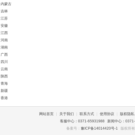
内蒙古
吉林
江苏
安徽
江西
河南
湖南
广西
四川
云南
陕西
青海
新疆
香港
网站首页
|
关于我们
|
联系方式
|
使用协议
|
版权隐私
客服中心：0371-65931988 新闻中心：0371-659
备案号：
豫ICP备14014420号-1
版权所有©