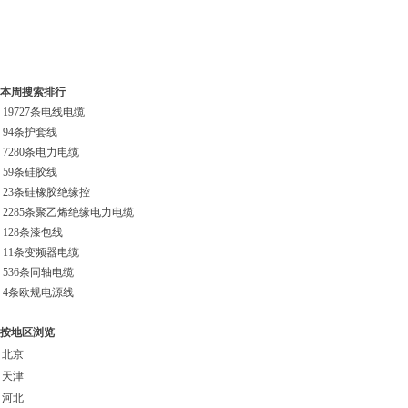
本周搜索排行
19727条
电线电缆
94条
护套线
7280条
电力电缆
59条
硅胶线
23条
硅橡胶绝缘控
2285条
聚乙烯绝缘电力电缆
128条
漆包线
11条
变频器电缆
536条
同轴电缆
4条
欧规电源线
按地区浏览
北京
天津
河北