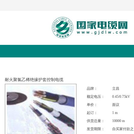
求购
公司
行情
耐火聚氯乙稀绝缘护套控制电缆
品牌：
立昌
额定电压：
0.45/0.75kV
单价：
面议
起订：
1 m
供货总量：
10000 m
发货期限：
自买家付款