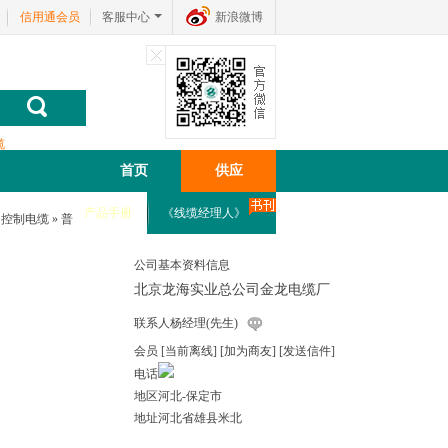
信用通会员
客服中心
新浪微博
缆
首页
供应
产品手册
《线缆经理人》
»
控制电缆
»
普
公司基本资料信息
北京龙海实业总公司金龙电缆厂
联系人
杨经理(先生)
会员
[
当前离线
]
[加为商友]
[发送信件]
电话
地区
河北-保定市
地址
河北省雄县米北