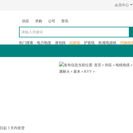
会员中心
供应
求购
公司
资讯
热门搜索：
电力电缆
漆包线
硅胶线
护套线
欧规电源线
同轴电
展会
资讯
当前位置:
首页
»
供应
»
电线电缆
通耐火
»
基本
»
KVV
»
之日起
3
天内发货