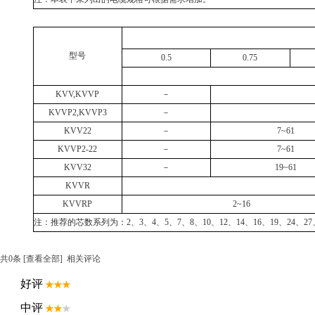
型号
0.5
0.75
KVV,KVVP
－
KVVP2,KVVP3
－
KVV22
－
7~61
KVVP2-22
－
7~61
KVV32
－
19~61
KVVR
KVVRP
2~16
注：推荐的芯数系列为：2、3、4、5、7、8、10、12、14、16、19、24、27、
共
0
条 [查看全部]
相关评论