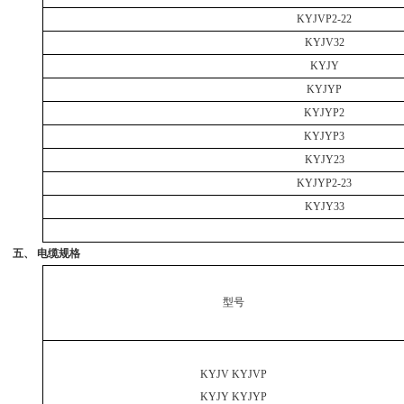
KYJVP2-22
KYJV32
KYJY
KYJYP
KYJYP2
KYJYP3
KYJY23
KYJYP2-23
KYJY33
五、 电缆规格
型号
KYJV KYJVP
KYJY KYJYP