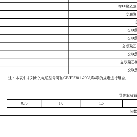
交联聚乙烯
交联聚
交联
交联
交联聚乙
交联
交联聚乙
交联
注：本表中未列出的电缆型号可按GB/T9330.1-2008第4章的规定进行组合。
导体标称截
0.75
1.0
1.5
芯数