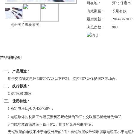
所在地：
河北 保定市
有效期至：
长期有效
最后更新：
2014-08-20 15
点击图片查看原图
浏览次数：
980
产品详细说明
一、 产品用途：
用于交流额定电压450/750V及以下控制、监控回路及保护线路等场合。
二、 执行标准：
GB/T9330-2008
三、 使用特性：
1.额定电压U
/U为450/750V；
0
2.电缆导体的长期工作温度聚氯乙烯绝缘为70℃；交联聚乙烯绝缘为90℃
3.电缆的敖设温度应不低于0℃，推荐的允许弯曲半径；
无铠装层的电缆不小于电缆外径的8倍：有铠装层或带铜带屏蔽电缆不小于电缆外