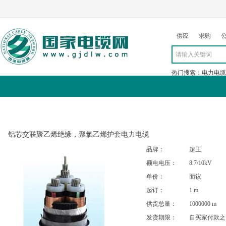
供应
求购
热门搜索：
电力电缆
求购
公司
行情
展会
资讯
铝芯交联聚乙烯绝缘，聚氯乙烯护套电力电缆
品牌：
超王
额电电压：
8.7/10kV
单价：
面议
起订：
1 m
供货总量：
1000000 m
发货期限：
自买家付款