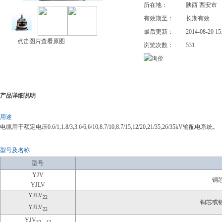
所在地：
陕西 西安市
有效期至：
长期有效
最后更新：
2014-08-20 15
点击图片查看原图
浏览次数：
531
产品详细说明
用途
电缆用于额定电压0.6/1,1.8/3,3.6/6,6/10,8.7/10,8.7/15,12/20,21/35,26/35kV输配电系统。
型号及名称
型号
YJV
铜
YJLV
YJLV
22
铜芯或
YJLV
22
YJV
32、42