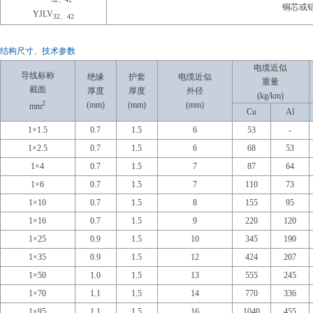
铜芯或
YJLV
32、42
结构尺寸、技术参数
电缆近似
导线标称
绝缘
护套
电缆近似
重量
截面
厚度
厚度
外径
(kg/km)
2
(mm)
(mm)
(mm)
mm
Cu
Al
1×1.5
0.7
1.5
6
53
-
1×2.5
0.7
1.5
6
68
53
1×4
0.7
1.5
7
87
64
1×6
0.7
1.5
7
110
73
1×10
0.7
1.5
8
155
95
1×16
0.7
1.5
9
220
120
1×25
0.9
1.5
10
345
190
1×35
0.9
1.5
12
424
207
1×50
1.0
1.5
13
555
245
1×70
1.1
1.5
14
770
336
1×95
1.1
1.5
16
1040
455