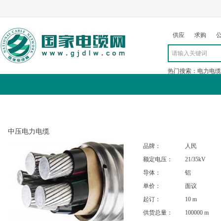
供应
求购
热门搜索：
电力电缆
求购
公司
行情
展会
资讯
中压电力电缆
品牌：
人民
额定电压：
21/35kV
导体：
铝
单价：
面议
起订：
10 m
供货总量：
100000 m