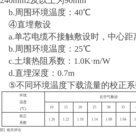
240mm2及以上为90mm
b.周围环境温度：40℃
④直埋敷设
a.单芯电缆不接触敷设时，中心距
b.周围环境温度：25℃
c.土壤热阻系数：1.0K·m/W
d.直埋深度：0.7m
⑤不同环境温度下载流量的校正系
环境
在空气敷设
温度
10
15
20
25
30
35
(℃)
校正
1.26
1.22
1.18
1.14
1.09
1.04
1
系数
部]
相关评论